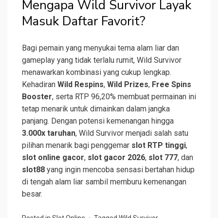
Mengapa Wild Survivor Layak
Masuk Daftar Favorit?
Bagi pemain yang menyukai tema alam liar dan
gameplay yang tidak terlalu rumit, Wild Survivor
menawarkan kombinasi yang cukup lengkap.
Kehadiran
Wild Respins
,
Wild Prizes
,
Free Spins
Booster
, serta RTP 96,20% membuat permainan ini
tetap menarik untuk dimainkan dalam jangka
panjang. Dengan potensi kemenangan hingga
3.000x taruhan
, Wild Survivor menjadi salah satu
pilihan menarik bagi penggemar
slot RTP tinggi
,
slot online gacor
,
slot gacor 2026
,
slot 777
, dan
slot88
yang ingin mencoba sensasi bertahan hidup
di tengah alam liar sambil memburu kemenangan
besar.