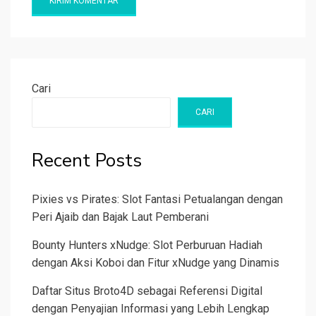
Cari
CARI
Recent Posts
Pixies vs Pirates: Slot Fantasi Petualangan dengan
Peri Ajaib dan Bajak Laut Pemberani
Bounty Hunters xNudge: Slot Perburuan Hadiah
dengan Aksi Koboi dan Fitur xNudge yang Dinamis
Daftar Situs Broto4D sebagai Referensi Digital
dengan Penyajian Informasi yang Lebih Lengkap