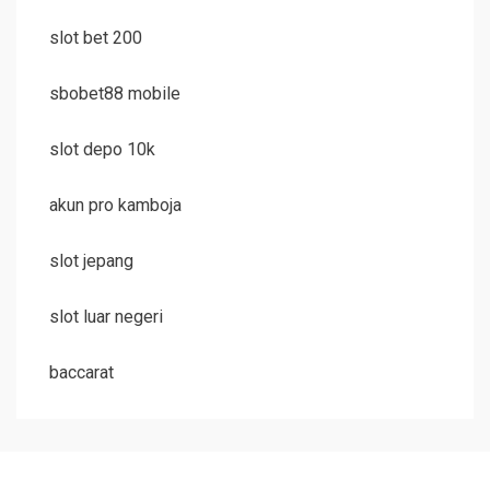
slot bet 200
sbobet88 mobile
slot depo 10k
akun pro kamboja
slot jepang
slot luar negeri
baccarat