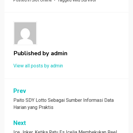
Posted in
Slot Online
Tagged
Wild Survivor
Published by
admin
View all posts by admin
Navigasi
Prev
pos
Paito SDY Lotto Sebagai Sumber Informasi Data
Harian yang Praktis
Next
Ice Joker, Ketika Ratu Es Icelia Membekukan Reel