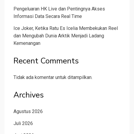
Pengeluaran HK Live dan Pentingnya Akses
Informasi Data Secara Real Time
Ice Joker, Ketika Ratu Es Icelia Membekukan Reel
dan Mengubah Dunia Arktik Menjadi Ladang
Kemenangan
Recent Comments
Tidak ada komentar untuk ditampilkan.
Archives
Agustus 2026
Juli 2026