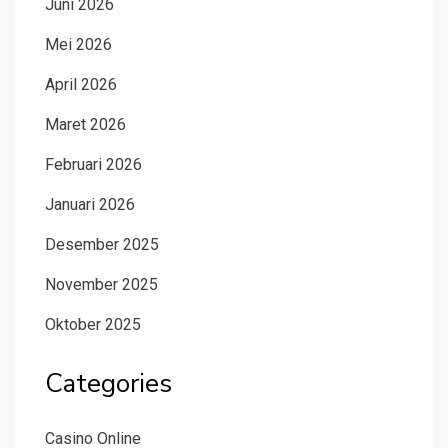
Juni 2026
Mei 2026
April 2026
Maret 2026
Februari 2026
Januari 2026
Desember 2025
November 2025
Oktober 2025
Categories
Casino Online