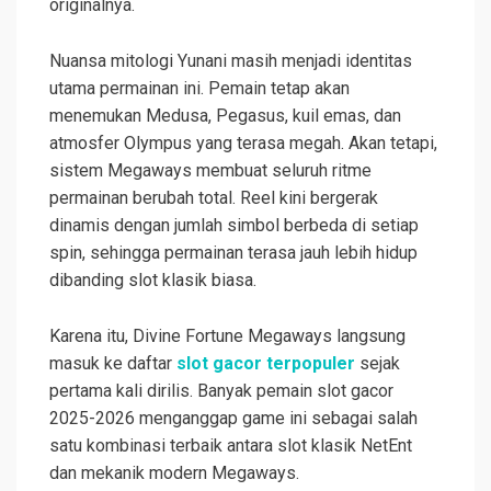
originalnya.
Nuansa mitologi Yunani masih menjadi identitas
utama permainan ini. Pemain tetap akan
menemukan Medusa, Pegasus, kuil emas, dan
atmosfer Olympus yang terasa megah. Akan tetapi,
sistem Megaways membuat seluruh ritme
permainan berubah total. Reel kini bergerak
dinamis dengan jumlah simbol berbeda di setiap
spin, sehingga permainan terasa jauh lebih hidup
dibanding slot klasik biasa.
Karena itu, Divine Fortune Megaways langsung
masuk ke daftar
slot gacor terpopuler
sejak
pertama kali dirilis. Banyak pemain slot gacor
2025-2026 menganggap game ini sebagai salah
satu kombinasi terbaik antara slot klasik NetEnt
dan mekanik modern Megaways.