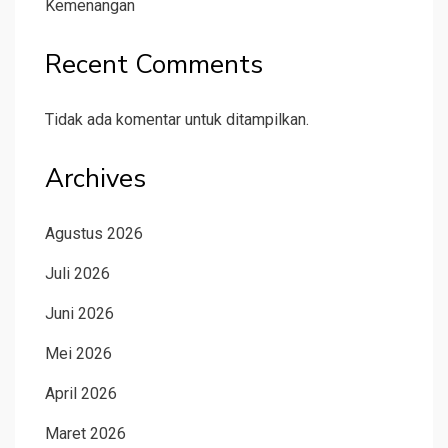
Kemenangan
Recent Comments
Tidak ada komentar untuk ditampilkan.
Archives
Agustus 2026
Juli 2026
Juni 2026
Mei 2026
April 2026
Maret 2026