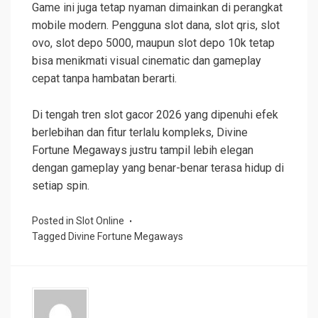
Game ini juga tetap nyaman dimainkan di perangkat
mobile modern. Pengguna slot dana, slot qris, slot
ovo, slot depo 5000, maupun slot depo 10k tetap
bisa menikmati visual cinematic dan gameplay
cepat tanpa hambatan berarti.
Di tengah tren slot gacor 2026 yang dipenuhi efek
berlebihan dan fitur terlalu kompleks, Divine
Fortune Megaways justru tampil lebih elegan
dengan gameplay yang benar-benar terasa hidup di
setiap spin.
Posted in
Slot Online
Tagged
Divine Fortune Megaways