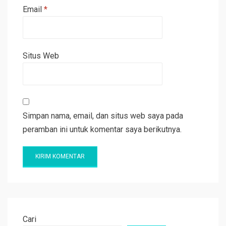
Email
*
Situs Web
Simpan nama, email, dan situs web saya pada
peramban ini untuk komentar saya berikutnya.
Cari