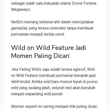
sebagai salah satu kekuatan utama Divine Fortune
Megaways.
NetEnt memang terkenal ahli dalam menciptakan
gameplay yang terasa cinematic tanpa membuat
permainan menjadi terlalu rumit.
Wild on Wild Feature Jadi
Momen Paling Dicari
Jika Falling Wilds saja sudah terasa agresif, Wild
on Wild Feature membuat permainan berubah jauh
lebih brutal. Ketika wild baru muncul tepat di posisi
wild yang sedang jatuh, seluruh reel akan berubah
menjadi expanding wild penuh.
Momen seperti ini sering menjadi titik paling dicari