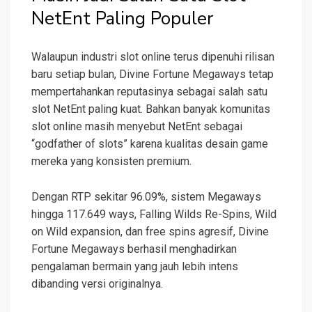
NetEnt Paling Populer
Walaupun industri slot online terus dipenuhi rilisan
baru setiap bulan, Divine Fortune Megaways tetap
mempertahankan reputasinya sebagai salah satu
slot NetEnt paling kuat. Bahkan banyak komunitas
slot online masih menyebut NetEnt sebagai
“godfather of slots” karena kualitas desain game
mereka yang konsisten premium.
Dengan RTP sekitar 96.09%, sistem Megaways
hingga 117.649 ways, Falling Wilds Re-Spins, Wild
on Wild expansion, dan free spins agresif, Divine
Fortune Megaways berhasil menghadirkan
pengalaman bermain yang jauh lebih intens
dibanding versi originalnya.