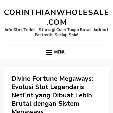
CORINTHIANWHOLESALE
.COM
Info Slot Terkini: Strategi Cuan Tanpa Batas, Jackpot
Fantastis Setiap Spin!
MENU
Divine Fortune Megaways:
Evolusi Slot Legendaris
NetEnt yang Dibuat Lebih
Brutal dengan Sistem
Megaways