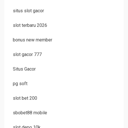
situs slot gacor
slot terbaru 2026
bonus new member
slot gacor 777
Situs Gacor
pg soft
slot bet 200
sbobet88 mobile
slot depo 10k