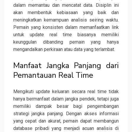
dalam memantau dan mencatat data. Disiplin ini
akan membentuk kebiasaan yang baik dan
meningkatkan kemampuan analisis seiring waktu.
Pemain yang konsisten dalam memanfaatkan link
untuk update real time biasanya memiliki
keunggulan dibanding pemain yang hanya
mengandalkan perkiraan atau data yang terlambat.
Manfaat Jangka Panjang dari
Pemantauan Real Time
Mengikuti update keluaran secara real time tidak
hanya bermanfaat dalam jangka pendek, tetapi juga
memiliki dampak besar bagi pengembangan
strategi jangka panjang. Dengan akses informasi
yang cepat dan akurat, pemain dapat membangun
database pribadi yang menjadi acuan analisis di