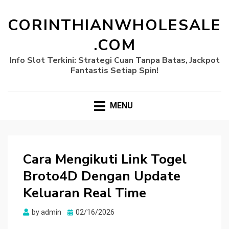
CORINTHIANWHOLESALE
.COM
Info Slot Terkini: Strategi Cuan Tanpa Batas, Jackpot
Fantastis Setiap Spin!
MENU
Cara Mengikuti Link Togel
Broto4D Dengan Update
Keluaran Real Time
Posted
by
admin
02/16/2026
on