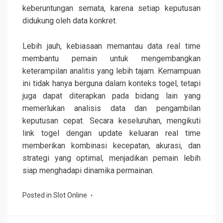
keberuntungan semata, karena setiap keputusan
didukung oleh data konkret.
Lebih jauh, kebiasaan memantau data real time
membantu pemain untuk mengembangkan
keterampilan analitis yang lebih tajam. Kemampuan
ini tidak hanya berguna dalam konteks togel, tetapi
juga dapat diterapkan pada bidang lain yang
memerlukan analisis data dan pengambilan
keputusan cepat. Secara keseluruhan, mengikuti
link togel dengan update keluaran real time
memberikan kombinasi kecepatan, akurasi, dan
strategi yang optimal, menjadikan pemain lebih
siap menghadapi dinamika permainan.
Posted in
Slot Online