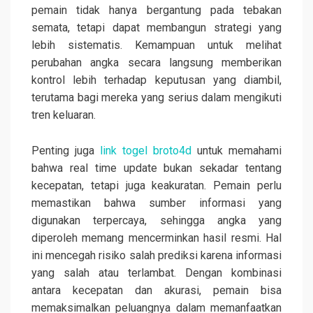
pemain tidak hanya bergantung pada tebakan
semata, tetapi dapat membangun strategi yang
lebih sistematis. Kemampuan untuk melihat
perubahan angka secara langsung memberikan
kontrol lebih terhadap keputusan yang diambil,
terutama bagi mereka yang serius dalam mengikuti
tren keluaran.
Penting juga
link togel broto4d
untuk memahami
bahwa real time update bukan sekadar tentang
kecepatan, tetapi juga keakuratan. Pemain perlu
memastikan bahwa sumber informasi yang
digunakan terpercaya, sehingga angka yang
diperoleh memang mencerminkan hasil resmi. Hal
ini mencegah risiko salah prediksi karena informasi
yang salah atau terlambat. Dengan kombinasi
antara kecepatan dan akurasi, pemain bisa
memaksimalkan peluangnya dalam memanfaatkan