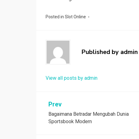
Posted in
Slot Online
Published by
admin
View all posts by admin
Navigasi
Prev
Bagaimana Betradar Mengubah Dunia
pos
Sportsbook Modern