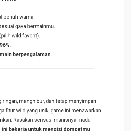
l penuh warna.
h sesuai gaya bermainmu.
(pilih wild favorit).
96%
.
emain berpengalaman
.
ng ringan, menghibur, dan tetap menyimpan
a fitur wild yang unik, game ini menawarkan
ankan. Rasakan sensasi manisnya madu
h ini bekerja untuk mengisi dompetmu
!