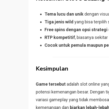
Tema lucu dan unik
dengan visua
Tiga jenis wild
yang bisa terpili
Free spins dengan opsi strategi
RTP kompetitif
, biasanya sekitar
Cocok untuk pemula maupun p
Kesimpulan
Game tersebut
adalah slot online ya
potensi kemenangan besar. Dengan tig
variasi gameplay yang tidak membos
kemenangan dan
biarkan lebah-leba