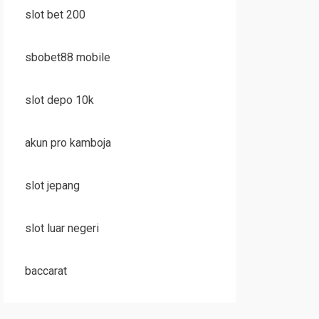
slot bet 200
sbobet88 mobile
slot depo 10k
akun pro kamboja
slot jepang
slot luar negeri
baccarat