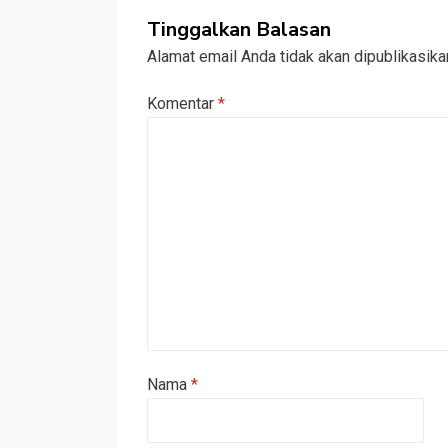
Tinggalkan Balasan
Alamat email Anda tidak akan dipublikasika
Komentar
*
Nama
*