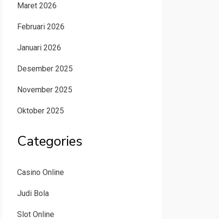
Maret 2026
Februari 2026
Januari 2026
Desember 2025
November 2025
Oktober 2025
Categories
Casino Online
Judi Bola
Slot Online