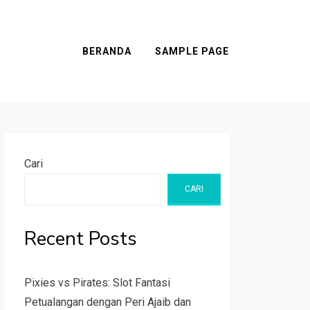
BERANDA
SAMPLE PAGE
Cari
CARI
Recent Posts
Pixies vs Pirates: Slot Fantasi
Petualangan dengan Peri Ajaib dan